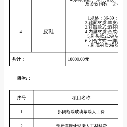
及柔软指数：适中
1规格：36-39；
2.鞋面材质:羊皮革
3.鞋跟款式:酒杯跟
皮鞋
4
4.内里材质:合成革
5.鞋头款式:尖头
6.闭合方式:一脚蹬
7.鞋底材质:橡胶
共计：
18000.00元
附件3：
序号
项目名称
1
拆隔断墙玻璃幕墙人工费
2
走廊连接处现浇人工材料费