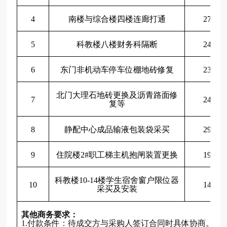
4
南楼与综合楼四楼连廊打通
27000.
5
科教楼八楼财务科隔断
24000.
6
东门非机动车停车位棚地砖修复
23000.
北门大理石地砖更换及沥青路面修
7
24000.
复等
8
静配中心成品输液包装袋采买
29000.
9
住院楼
2#职工梯主机抱闸装置更换
19716.
科教楼
10-14楼学生宿舍窗户限位器
10
14950.
采买及安装
其他商务要求：
1.付款条件：待成交方与采购人签订合同时具体协商。