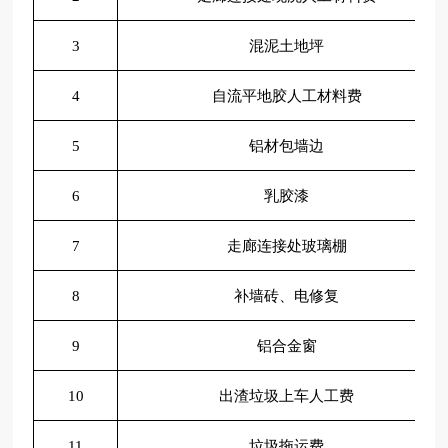
3
混泥土地坪
4
自流平地胶人工材料费
5
铝材包墙边
6
乳胶漆
7
走廊连接处玻璃棚
8
补墙砖、电修复
9
铝合金窗
10
出渣垃圾上车人工费
11
垃圾拖运费