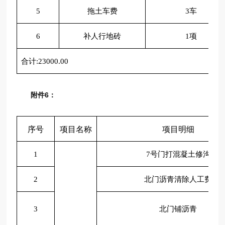
5
拖土车费
3车
6
补人行地砖
1项
合计
:23000.00
附件6：
序号
项目名称
项目明细
1
7号门打混凝土修沟
2
北门沥青清除人工费
3
北门铺沥青