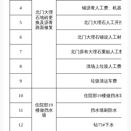
4
铺沥青人工费、机器费
北门大理
石地砖更
换及沥青
5
北门大理石人工开挖
路面修复
6
北门大理石铺设人工材料费
7
北门原有大理石重贴人工费材
8
清场上垃圾人工费
9
垃圾清运车费
10
住院部
19楼做挡水墙
住院部
19
楼做挡水
11
挡水墙刷防水
墙
12
钻
75#下水