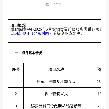
数： 7713
项目概况
后勤保障中心
202
6
年
5
月
货物类及维修服务类采购
项目
的
日
1
4
点
40
分
（北京时间
）前提交响应文件。
一、项目基本情况
序号
项目名称
预算金
1
床单、被套及枕套采买
26350.
2
职业套装采买
18000.
3
泌尿外科门诊做断桥铝隔断等
28516.