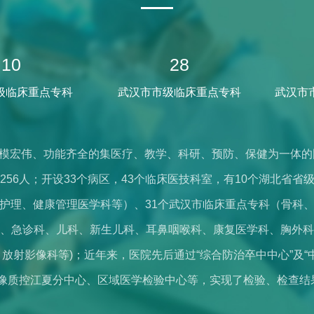
占地面积166.
张，医院年门诊量9
10
28
台量1.1万余台次
1.5T磁共振、GE
级临床重点专科
武汉市市级临床重点专科
武汉市
子ArtisZeeIII
超、富士胃肠镜、奥
模宏伟、功能齐全的集医疗、教学、科研、预防、保健为一体的国
内镜、GE乳腺数字
硕士256人；开设33个病区，43个临床医技科室，有10个湖北
母”、贝克曼库尔特
护理、健康管理医学科等）、31个武汉市临床重点专科（骨科
脊柱单侧双通道内
、急诊科、儿科、新生儿科、耳鼻咽喉科、康复医学科、胸外科
医疗设备，是为患
放射影像科等)；近年来，医院先后通过“综合防治卒中中心”及“
像质控江夏分中心、区域医学检验中心等，实现了检验、检查结果