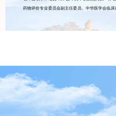
药物评价专业委员会副主任委员、中华医学会临床药
担任理事、常务委员和委员。
医院目前可开展冠状动脉造影、冠状动脉支架
热凝+消融、经皮穿刺椎体后凸成形(PKP)、断
根治术、急性脑梗死支架取栓术、冠状动脉支架置
切除术、心脏起搏器植入、胸腰椎骨折经皮穿刺椎
技术实现了江夏区零的突破。