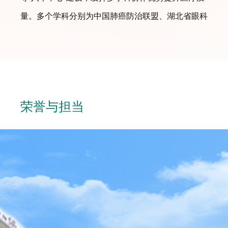
量。多个学科分别为中国肺癌防治联盟、湖北省眼科
医疗联合体、湖北省骨科专科医联体、湖北省骨科联
盟及老年病分级诊疗中心等医疗联合体成员单位；医
院与区属9家基层医疗卫生服务中心建立医联体，派
驻业务骨干担任基层卫生服务中心业务副院长，常态
荣誉与担当
化对口帮扶区域医疗事业协同发展，竭力保障辖区人
民便捷就医需求。