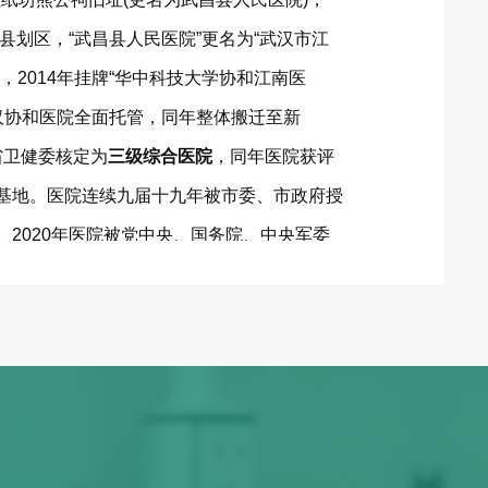
撤县划区，“武昌县人民医院”更名为“武汉市江
，2014年挂牌“华中科技大学协和江南医
武汉协和医院全面托管，同年整体搬迁至新
北省卫健委核定为
三级综合医院
，同年医院获评
基地。医院连续九届十九年被市委、市政府授
。2020年医院被党中央、国务院、中央军委
冠肺炎疫情先进集体”
称号。2024年3月被湖北
为
三级乙等综合医院
。2025年3月成为
湖北医
江夏区第一人民医院
。湖北省卫生健康委员会
22日为武汉市江夏区第一人民医院，华中科技大
发《医疗机构执业许可证》，法定代表人为田
8年11月8日至2033年11月7日。