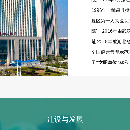
1996年，武昌县
夏区第一人民医院”
院”，2016年由
址;2018年被湖
全国健康管理示范
予
“文明单位”
称号
授予
“全国抗击新
省卫健委正式确定
药学院附属武汉市
于2020年10月
学协和江南医院颁
建设与发展
洪涛，有效期自201