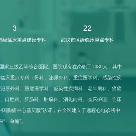
32亩，建筑面积22.86万方，开放床位900
3.2万余人次、年出院量4.7万余人次、手术
3
22
。拥有西门子超导型3.0T磁共振成像系统、GE
 超高端128排螺旋CT、GE 64排螺旋CT、西门
市级临床重点建设专科
武汉市区级临床重点专科
Cailing血管造影机、飞利浦多普勒彩超、Aloka彩
林巴斯CV-290电子内窥镜系统、富士超声
家三级乙等综合医院。医院现有在岗职工1480人，其中
钼靶机、联影移动DR、瑞士EMS“碎石航
省省级临床重点专科（骨科、泌尿外科、重症医学科、感染性疾
5821全自动生化分析仪、实联医疗关节镜、
、泌尿外科、重症医学科、感染性疾病科、老年病科、疼痛
镜微创系统、GE 一体式移动C臂X线机等大型
、口腔科、肛肠科、肿瘤科、消化内科、临床护理、临床
者提供优质医疗服务的重要保障。
中国胸痛中心基层版”认证，在全区建立了远程心电诊断中
“一单通”。