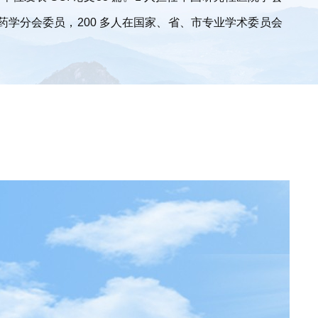
学分会委员，200 多人在国家、省、市专业学术委员会
置入、脑动脉瘤手术、全脑血管造影、颈椎间盘突出射频
指再植、膝关节镜、髋关节置换、膝关节置换等业务。膀胱癌
入、主动脉夹层和腹主动脉瘤介入治疗、腹腔镜下肝肿瘤
体后凸成形术、全髋关节置换术、全膝关节置换术等多项