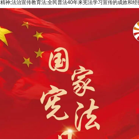
精神;法治宣传教育法;全民普法40年来宪法学习宣传的成效和经