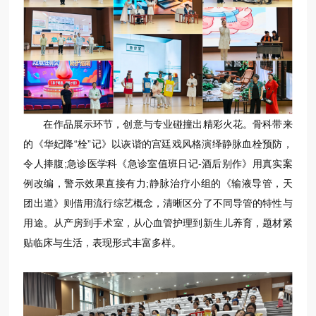
在作品展示环节，创意与专业碰撞出精彩火花。骨科带来
的《华妃降“栓”记》以诙谐的宫廷戏风格演绎静脉血栓预防，
令人捧腹;急诊医学科《急诊室值班日记-酒后别作》用真实案
例改编，警示效果直接有力;静脉治疗小组的《输液导管，天
团出道》则借用流行综艺概念，清晰区分了不同导管的特性与
用途。从产房到手术室，从心血管护理到新生儿养育，题材紧
贴临床与生活，表现形式丰富多样。