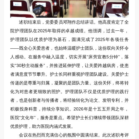
述职结束后，党委委员邓翔作总结讲话。他高度肯定了全
院护理团队在2025年取得的卓越成绩。他强调，过去一年，
护理团队以优质护理为基石，圆满完成了2025年各项任务
——既全心关爱患者，也始终温暖护士团队，这份双向关怀令
人感动。在服务中融入温度，切实开展“床旁宣教5分钟”，落
实“30秒主动服务”，并推进延伸护理，让关爱跨越病房，使患
者满意度节节攀升。护士长同样重视护理团队建设。关爱护士
传递的是尊重与归属，凝聚的是团队力量。这份关怀，终将转
化为对患者更细致的照护。护理团队不仅是优质护理的践行
者，也是创新者与传播者，将经验转化为论文、发明专利，并
积极投身科普，持续分享知识。2026年是十五五开局之年，
医院“文化年”，服务是重点。希望护士长们继续带领团队深耕
优质护理，助力医院内涵式发展。
会议在热烈而充满信心的氛围中圆满结束。此次述职考评