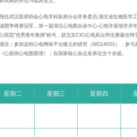
斜试验的评估与临床意义。
现任武汉医师协会心电学科医师分会常务委员,湖北省生物医学
读图争锋赛冠军，第一届湖北心电图会诊中心-心电学基地学术
心医院”优秀青年教师”称号，获北京CICI心电风云辩论赛最佳辩
项目；参加远程心电网络平台建立的研究（WG14D01），参
《心脏病心电图图谱》；在国家核心杂志发表论文十余篇。
星期二
星期三
星期四