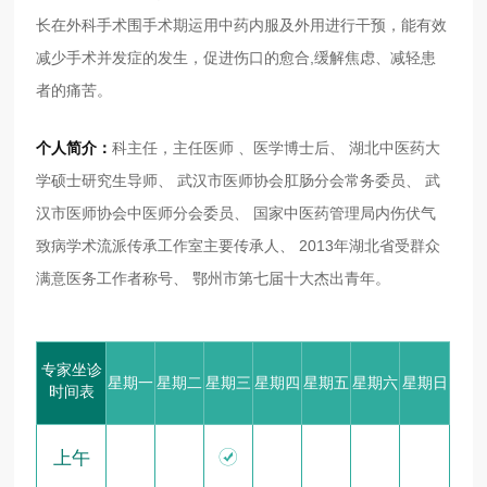
长在外科手术围手术期运用中药内服及外用进行干预，能有效
减少手术并发症的发生，促进伤口的愈合,缓解焦虑、减轻患
者的痛苦。
个人简介：
科主任，主任医师 、医学博士后、 湖北中医药大
学硕士研究生导师、 武汉市医师协会肛肠分会常务委员、 武
汉市医师协会中医师分会委员、 国家中医药管理局内伤伏气
致病学术流派传承工作室主要传承人、 2013年湖北省受群众
满意医务工作者称号、 鄂州市第七届十大杰出青年。
专家坐诊
星期一
星期二
星期三
星期四
星期五
星期六
星期日
时间表

上午