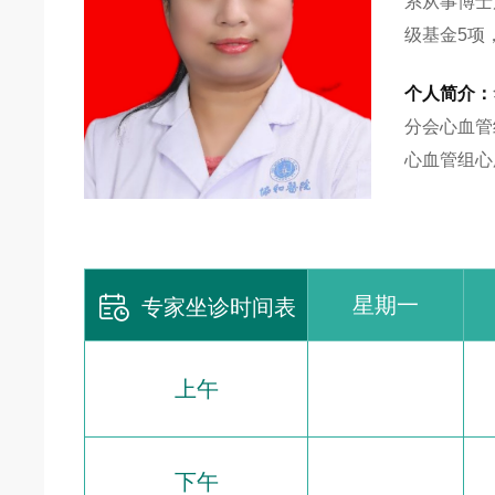
系从事博士
级基金5项
个人简介：
分会心血管
心血管组心

星期一
专家坐诊时间表
上午
下午