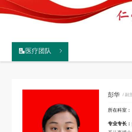
医疗团队

彭华
/ 
所在科室
专业专长：