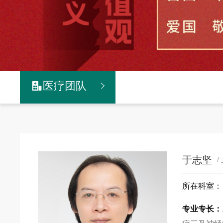
医疗团队

于志坚
/
所在科室
专业专长：