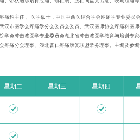
痛、带状疱疹后神经痛、颈椎病、腰椎间盘突出症、晚期癌痛等
疼痛科主任， 医学硕士，中国中西医结合学会疼痛学专业委员
武汉市医学会疼痛学分会委员会委员、武汉医师协会疼痛科医师
院学会冲击波医学专业委员会湖北省冲击波医学教育与培训专家
会疼痛分会理事、湖北普仁疼痛康复联盟常务理事。主编及参编
星期二
星期三
星期四


