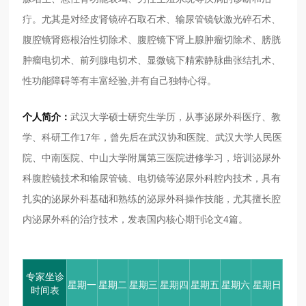
疔。尤其是对经皮肾镜碎石取石术、输尿管镜钬激光碎石术、
腹腔镜肾癌根治性切除术、腹腔镜下肾上腺肿瘤切除术、膀胱
肿瘤电切术、前列腺电切术、显微镜下精索静脉曲张结扎术、
性功能障碍等有丰富经验,并有自己独特心得。
个人简介：
武汉大学硕士研究生学历，从事泌尿外科医疗、教
学、科研工作17年，曾先后在武汉协和医院、武汉大学人民医
院、中南医院、中山大学附属第三医院进修学习，培训泌尿外
科腹腔镜技术和输尿管镜、电切镜等泌尿外科腔内技术，具有
扎实的泌尿外科基础和熟练的泌尿外科操作技能，尤其擅长腔
内泌尿外科的治疗技术，发表国内核心期刊论文4篇。
专家坐诊
星期一
星期二
星期三
星期四
星期五
星期六
星期日
时间表