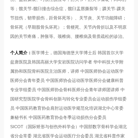
等；髋关节-髋⾅撞击综合症，髋⾅盂唇撕裂等；踝关节-踝关
节扭伤，韧带损伤，距⻣坏死等）、关节炎、关节功能障碍；
⻣坏死（早期股⻣头坏死）；⻣梗死、关节内⻣折以及不明原
因的关节疼痛，肿胀等。颈椎病、腰椎病及⻣质疏松的诊治。
个人简介：
医学博⼠，德国海德堡⼤学博⼠后 韩国⾸尔⼤学
盆唐医院及韩国⾼丽⼤学安岩医院访问学者 华中科技⼤学附
属协和医院⻣科医院主治医师，讲师 中国医师协会运动医学
医师分会⻘年委员 中国医师协会运动医学医师分会健康科普
专业学组委员 中国医师协会⻣科医师分会⻘年讲师团讲师 中
国研究型医院学会⻣科创新与转化专业委员会运动损伤学组委
员 中国医药教育协会肩肘运动医学规范化培训湖北中⼼常委
兼秘书⻓ 中国医药教育协会冬季运动损伤分会委员
SICOT（国际矫形与创伤外科学会）中国部数字⻣科学会湖北
省分会常委 湖北省医学会运动医疗分会委员 湖北省科普作家