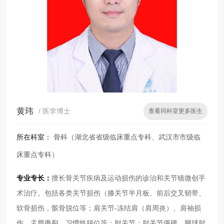
黄玮
/ 医学博士
查看同科室更多医生
所在科室：
骨科（湖北省省级临床重点专科、武汉市市级临
床重点专科）
专业专长：
擅长⻣关节疾病及运动损伤的诊治和关节镜微创⼿
术治疗。包括各类关节损伤（膝关节半⽉板、前后交叉韧带、
软⻣损伤，髌⻣脱位等；肩关节-冻结肩（肩周炎）、肩袖损
伤、盂唇撕裂、习惯性脱位等；肘关节：肘关节僵硬，⽹球肘