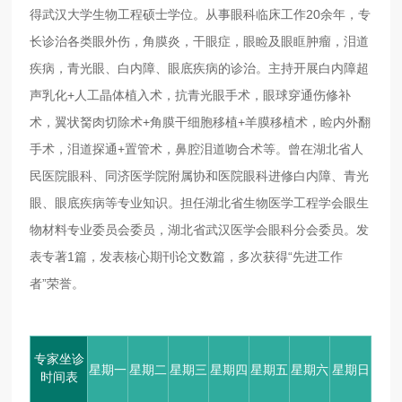
得武汉大学生物工程硕士学位。从事眼科临床工作20余年，专
长诊治各类眼外伤，角膜炎，干眼症，眼睑及眼眶肿瘤，泪道
疾病，青光眼、白内障、眼底疾病的诊治。主持开展白内障超
声乳化+人工晶体植入术，抗青光眼手术，眼球穿通伤修补
术，翼状胬肉切除术+角膜干细胞移植+羊膜移植术，睑内外翻
手术，泪道探通+置管术，鼻腔泪道吻合术等。曾在湖北省人
民医院眼科、同济医学院附属协和医院眼科进修白内障、青光
眼、眼底疾病等专业知识。担任湖北省生物医学工程学会眼生
物材料专业委员会委员，湖北省武汉医学会眼科分会委员。发
表专著1篇，发表核心期刊论文数篇，多次获得“先进工作
者”荣誉。
专家坐诊
星期一
星期二
星期三
星期四
星期五
星期六
星期日
时间表